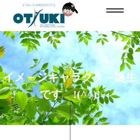
イメ－ジキャラクタ－誕生
です !(^^)!