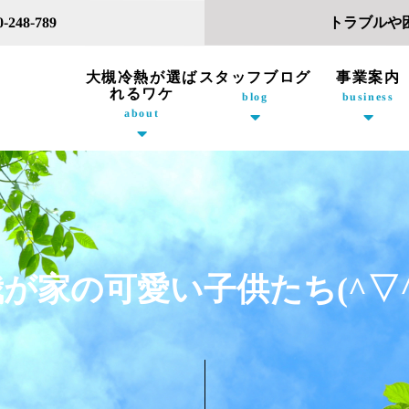
トラブルや
48-789
大槻冷熱が選ば
スタッフブログ
事業案内
れるワケ
business
blog
about
が家の可愛い子供たち(^▽^