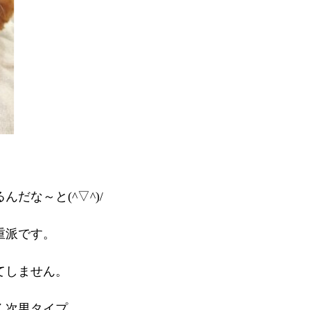
だな～と(^▽^)/
重派です。
てしません。
く次男タイプ。