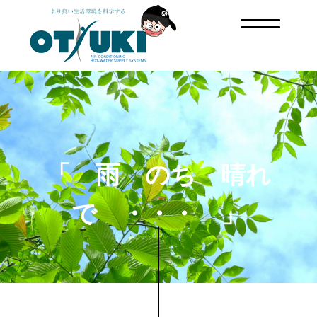
「 雨 のち 晴れ
で ・・・ 」